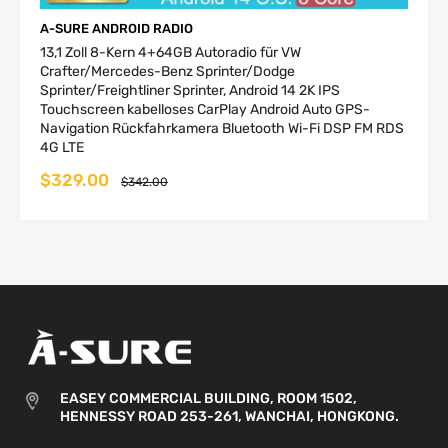
days
A-SURE ANDROID RADIO
2-5
13,1 Zoll 8-Kern 4+64GB Autoradio für VW
Germany,
P2P
business
3 USD
6 USD
Crafter/Mercedes-Benz Sprinter/Dodge
Netherlands
Sprinter/Freightliner Sprinter, Android 14 2K IPS
days
Touchscreen kabelloses CarPlay Android Auto GPS-
Belgium,
2-
Navigation Rückfahrkamera Bluetooth Wi-Fi DSP FM RDS
4G LTE
Portugal,
P2P
5 business
4 USD
8.5 USD
Ireland
days
$329.00
$342.00
Austria,
2-6
France,
P2P
business
6 USD
12 USD
Hungary,
days
Luxembourg
Czech
Republic,
Denmark,
3-
Italy, Poland,
P2P
6 business
8 USD
16 USD
Slovenia,
days
EASEY COMMERCIAL BUILDING, ROOM 1502,
Spain,
HENNESSY ROAD 253-261, WANCHAI, HONGKONG.
Sweden