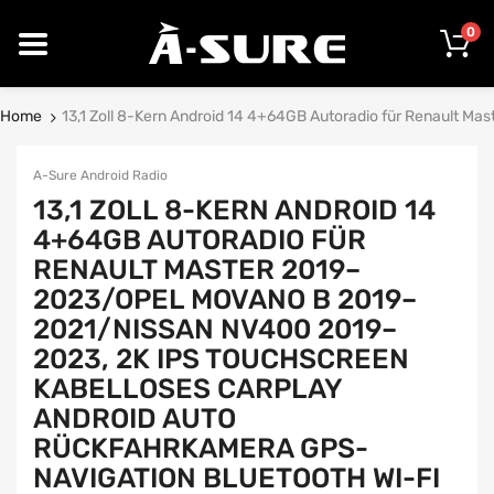
0
Home
13,1 Zoll 8-Kern Android 14 4+64GB Autoradio für Renault 
A-Sure Android Radio
13,1 ZOLL 8-KERN ANDROID 14
4+64GB AUTORADIO FÜR
RENAULT MASTER 2019–
2023/OPEL MOVANO B 2019–
2021/NISSAN NV400 2019–
2023, 2K IPS TOUCHSCREEN
KABELLOSES CARPLAY
ANDROID AUTO
RÜCKFAHRKAMERA GPS-
NAVIGATION BLUETOOTH WI-FI