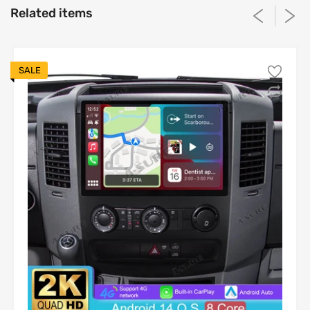
Related items
Can you accept credit cards to pay?
Which ones? Which regions?
SALE
Shipment
Shipment
Estimated
Shipping
Shipment
cost
cost over
delivery
zones
method
under 3
3 kg to 6
time
kg
kg
1-4
UK
P2P
business
free
free