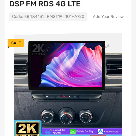
DSP FM RDS 4G LTE
Code:
K84X4131_RMST19_101+A720
Add Your Review
SALE