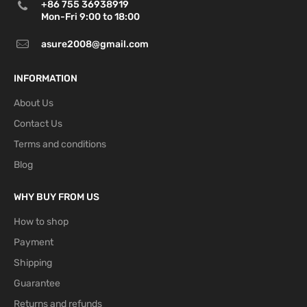
+86 755 36938919
Bulgaria,
Mon-Fri 9:00 to 18:00
Estonia,
Finland,
asure2008@gmail.com
4-7
Latvia,
P2P
business
10 USD
21 USD
Lithuania,
days
INFORMATION
Slovakia,
Monaco,
About Us
Switzerland
Contact Us
Croatia,
Terms and conditions
Greece,
4
-
Blog
Malta,
P2P
7
business
12.5 USD
27 USD
Romania,
days
Cyprus,
WHY BUY FROM US
Norway
How to shop
Payment
Shipping
Guarantee
Returns and refunds